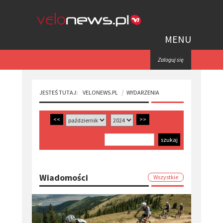
MENU
Zaloguj się
JESTEŚ TUTAJ:
VELONEWS.PL
WYDARZENIA
<<
>>
Wiadomości
Wszystkie