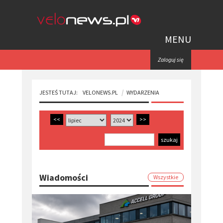
MENU
Zaloguj się
JESTEŚ TUTAJ:
VELONEWS.PL
WYDARZENIA
<<
>>
Wiadomości
Wszystkie