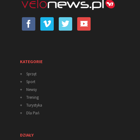
KATEGORIE
+
Sprzęt
+
Sport
+
Newsy
+
Trening
+
Turystyka
+
Dla Pań
DZIAŁY