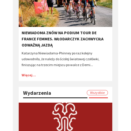
​NIEWIADOMA ZNÓW NA PODIUM TOUR DE
FRANCE FEMMES. WŁODARCZYK ZACHWYCIŁA
ODWAŻNĄ JAZDĄ
Katarzyna Niewiadoma-Phinney po raz kolejny
udowodniła, że należy do ścisłej światowej czołówki,
finiszując na trzecim miejscu po walce z Demi...
Więcej...
Wydarzenia
Wszystkie