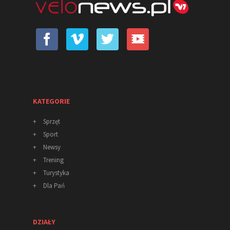
KATEGORIE
+
Sprzęt
+
Sport
+
Newsy
+
Trening
+
Turystyka
+
Dla Pań
DZIAŁY