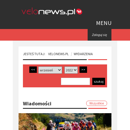
MENU
Zaloguj się
JESTEŚ TUTAJ:
VELONEWS.PL
WYDARZENIA
<<
>>
Wiadomości
Wszystkie