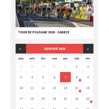
TOUR DE POLOGNE 2020 - ZABRZE
«
SIERPIEŃ 2026
»
pon
wto
śro
czw
pia
sob
nie
27
28
29
30
31
1
2
3
4
5
6
7
8
9
1
10
11
12
13
14
15
16
1
17
18
19
20
21
22
23
1