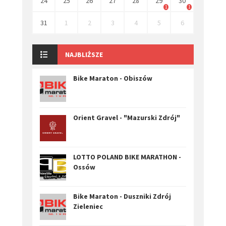
24
25
26
27
28
29
30
1
1
31
1
2
3
4
5
6
NAJBLIŻSZE
Bike Maraton - Obiszów
Orient Gravel - "Mazurski Zdrój"
LOTTO POLAND BIKE MARATHON -
Ossów
Bike Maraton - Duszniki Zdrój
Zieleniec