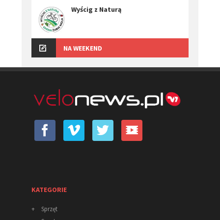
Wyścig z Naturą
NA WEEKEND
KATEGORIE
+
Sprzęt