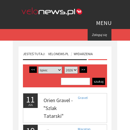
MENU
Zaloguj się
JESTEŚ TUTAJ:
VELONEWS.PL
WYDARZENIA
<<
>>
11
Gravel
Orien Gravel -
JUL
"Szlak
Tatarski"
Maraton