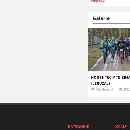
Więcej...
Galerie
NORTHTEC MTB ZIMĄ
(JERUZAL)
VeloNews.pl
2018
KATEGORIE
DZIAŁY