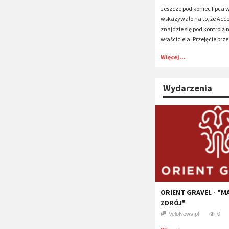
Jeszcze pod koniec lipca 
wskazywało na to, że Acce
znajdzie się pod kontrolą
właściciela. Przejęcie przez
Więcej...
Wydarzenia
ORIENT GRAVEL - "M
ZDRÓJ"
VeloNews.pl
0