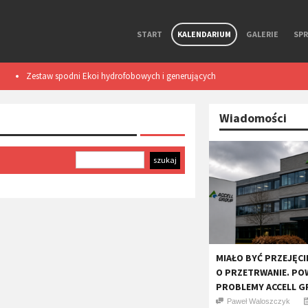
START
KALENDARIUM
GALERIE
SP
Zestaw spodni Ekoi hydrofobowych i generujących
Smart light TL50
ciepło podczas ruchu. Test
Wiadomości
MIAŁO BYĆ PRZEJĘCI
O PRZETRWANIE. PO
PROBLEMY ACCELL 
Paweł Waloszczyk