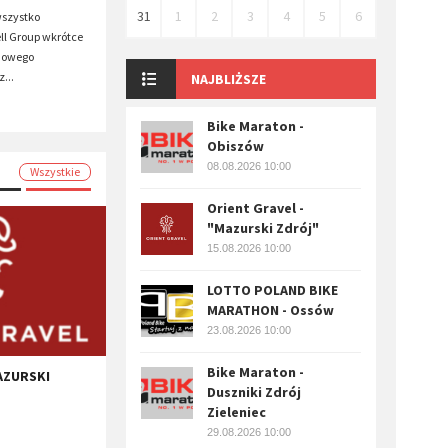
31
1
2
3
4
5
6
wszystko
ll Group wkrótce
 nowego
...
NAJBLIŻSZE
Bike Maraton -
Obiszów
08.08.2026 10:00
Wszystkie
Orient Gravel -
"Mazurski Zdrój"
15.08.2026 10:00
LOTTO POLAND BIKE
MARATHON - Ossów
23.08.2026 10:00
Bike Maraton -
AZURSKI
Duszniki Zdrój
Zieleniec
29.08.2026 10:00