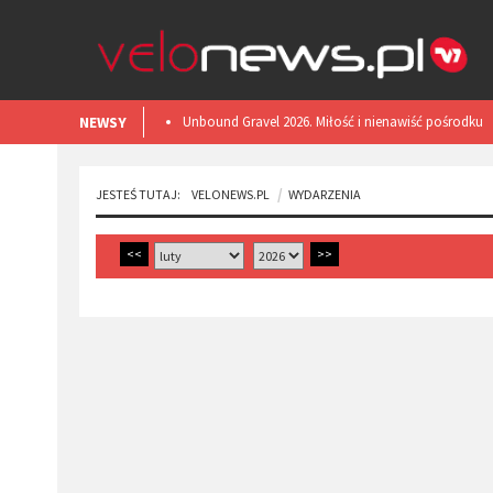
NEWSY
​Unbound Gravel 2026. Miłość i nienawiść pośrodku
Kansas.
JESTEŚ TUTAJ:
VELONEWS.PL
WYDARZENIA
<<
>>