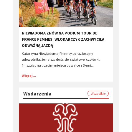
​NIEWIADOMA ZNÓW NA PODIUM TOUR DE
FRANCE FEMMES. WŁODARCZYK ZACHWYCIŁA
ODWAŻNĄ JAZDĄ
Katarzyna Niewiadoma-Phinney po raz kolejny
udowodniła, że należy do ścisłej światowej czołówki,
finiszując na trzecim miejscu po walce z Demi...
Więcej...
Wydarzenia
Wszystkie