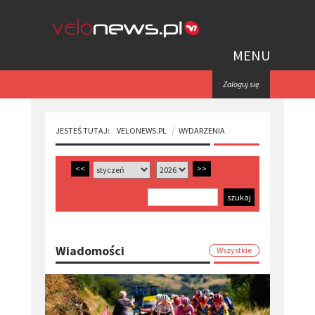
MENU
Zaloguj się
JESTEŚ TUTAJ:
VELONEWS.PL
WYDARZENIA
<<
>>
Wiadomości
Wszystkie