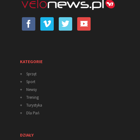
KATEGORIE
+
Sprzęt
+
Sport
+
Newsy
+
Trening
+
Turystyka
+
Dla Pań
DZIAŁY