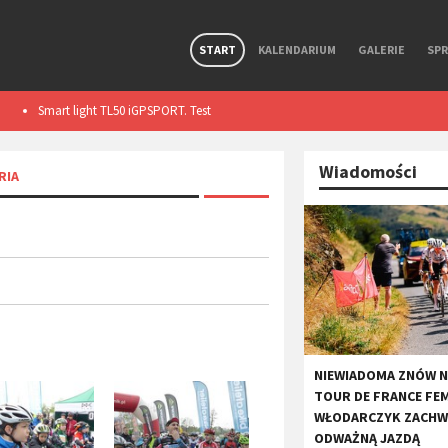
START
KALENDARIUM
GALERIE
SP
Premierowy, symbiotyczny zestaw R Aero i Aerolite od
Wolfpack Gravel 
Ekoi.
Wiadomości
RIA
​NIEWIADOMA ZNÓW 
TOUR DE FRANCE FE
WŁODARCZYK ZACHW
ODWAŻNĄ JAZDĄ