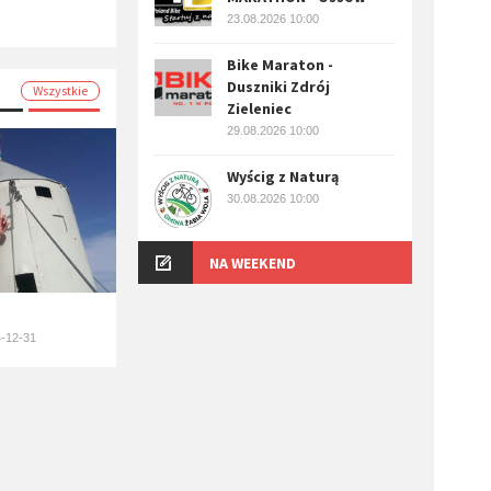
23.08.2026 10:00
Bike Maraton -
Duszniki Zdrój
Wszystkie
Zieleniec
29.08.2026 10:00
Wyścig z Naturą
30.08.2026 10:00
NA WEEKEND
-12-31