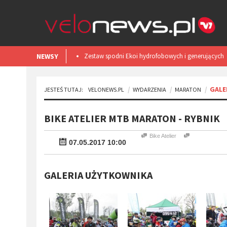
NEWSY
Smart light TL50 iGPSPORT. Test
GALE
JESTEŚ TUTAJ:
VELONEWS.PL
WYDARZENIA
MARATON
BIKE ATELIER MTB MARATON - RYBNIK
Bike Atelier
07.05.2017 10:00
GALERIA UŻYTKOWNIKA