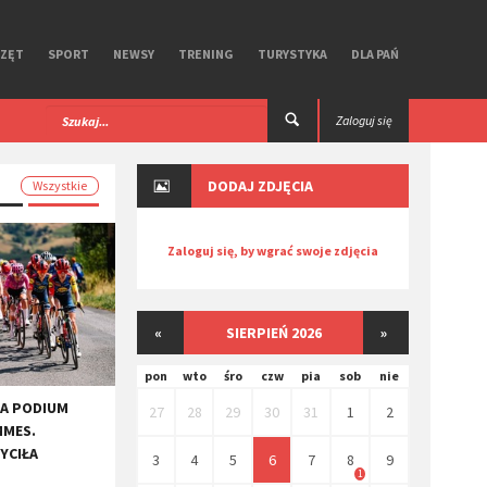
RZĘT
SPORT
NEWSY
TRENING
TURYSTYKA
DLA PAŃ
Super Speed. Test
​Unbound Gravel 2026. Miłość i nienawiś
Zaloguj się
Kansas.
DODAJ ZDJĘCIA
Wszystkie
Zaloguj się, by wgrać swoje zdjęcia
«
SIERPIEŃ 2026
»
pon
wto
śro
czw
pia
sob
nie
NA PODIUM
27
28
29
30
31
1
2
MMES.
YCIŁA
3
4
5
6
7
8
9
1