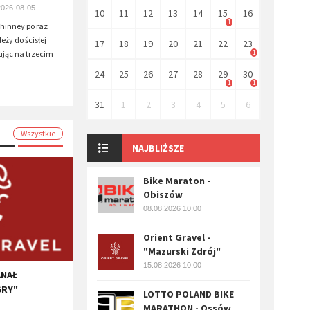
2026-08-05
10
11
12
13
14
15
16
1
inney po raz
eży do ścisłej
17
18
19
20
21
22
23
1
ując na trzecim
.
24
25
26
27
28
29
30
1
1
31
1
2
3
4
5
6
Wszystkie
NAJBLIŻSZE
Bike Maraton -
Obiszów
08.08.2026 10:00
Orient Gravel -
"Mazurski Zdrój"
15.08.2026 10:00
ANAŁ
GRY"
LOTTO POLAND BIKE
MARATHON - Ossów