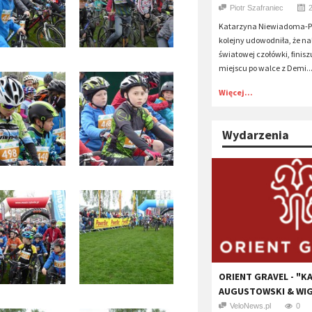
Piotr Szafraniec
Katarzyna Niewiadoma-Ph
kolejny udowodniła, że nal
światowej czołówki, finisz
miejscu po walce z Demi..
Więcej...
Wydarzenia
ORIENT GRAVEL - "K
AUGUSTOWSKI & WI
VeloNews.pl
0