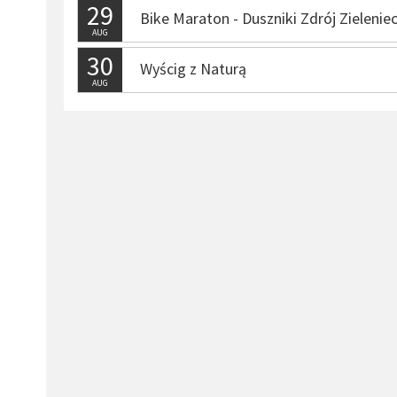
29
Bike Maraton - Duszniki Zdrój Zielenie
AUG
30
Wyścig z Naturą
AUG