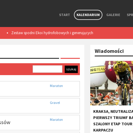
START
KALENDARIUM
GALERIE
SP
Zestaw spodni Ekoi hydrofobowych i generujących
Smart light TL50
ciepło podczas ruchu. Test
Wiadomości
Maraton
Gravel
KRAKSA, NEUTRALIZA
PIERWSZY TRIUMF B
Maraton
ssów
SZALONY ETAP TOUR
KARPACZU