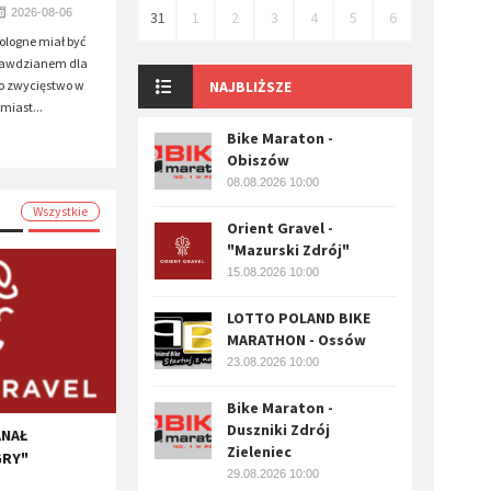
2026-08-06
31
1
2
3
4
5
6
Pologne miał być
rawdzianem dla
o zwycięstwo w
NAJBLIŻSZE
miast...
Bike Maraton -
Obiszów
08.08.2026 10:00
Wszystkie
Orient Gravel -
"Mazurski Zdrój"
15.08.2026 10:00
LOTTO POLAND BIKE
MARATHON - Ossów
23.08.2026 10:00
Bike Maraton -
Duszniki Zdrój
ANAŁ
Zieleniec
GRY"
29.08.2026 10:00