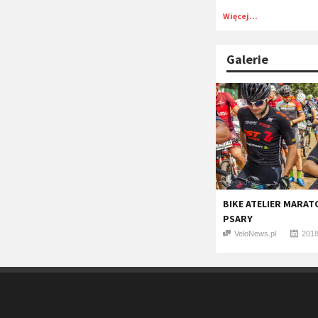
Więcej...
Galerie
BIKE ATELIER MARATO
PSARY
VeloNews.pl
2018