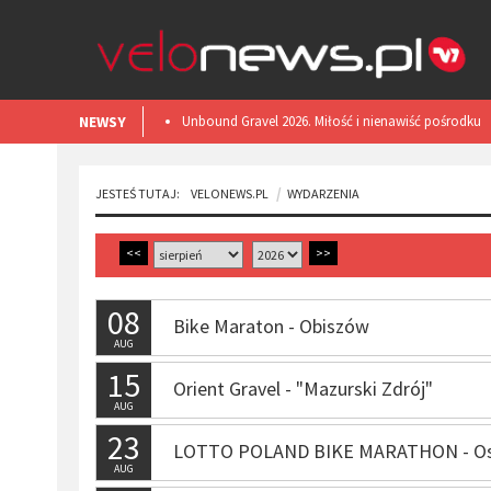
NEWSY
​Unbound Gravel 2026. Miłość i nienawiść pośrodku
Kansas.
JESTEŚ TUTAJ:
VELONEWS.PL
WYDARZENIA
<<
>>
08
Bike Maraton - Obiszów
AUG
15
Orient Gravel - "Mazurski Zdrój"
AUG
23
LOTTO POLAND BIKE MARATHON - O
AUG