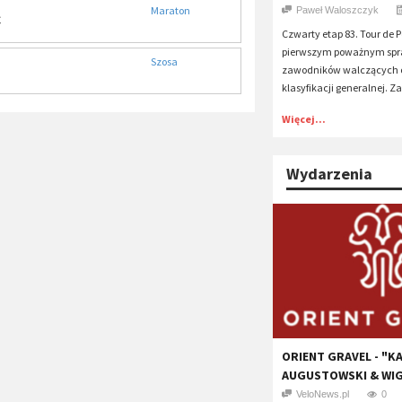
Maraton
Paweł Waloszczyk
c
Czwarty etap 83. Tour de 
pierwszym poważnym sp
Szosa
zawodników walczących 
klasyfikacji generalnej. Za
Więcej...
Wydarzenia
ORIENT GRAVEL - "K
AUGUSTOWSKI & WI
VeloNews.pl
0