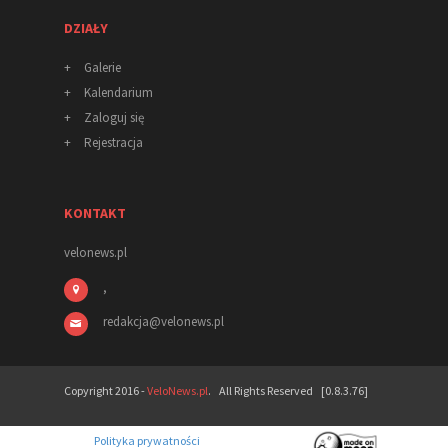
DZIAŁY
+
Galerie
+
Kalendarium
+
Zaloguj się
+
Rejestracja
KONTAKT
velonews.pl
,
redakcja
@
velonews
.pl
Copyright 2016 -
VeloNews.pl
. All Rights Reserved [0.8.3.76]
Polityka prywatności