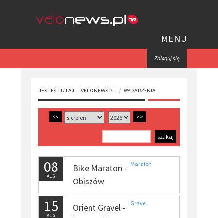
MENU
Zaloguj się
JESTEŚ TUTAJ:
VELONEWS.PL
WYDARZENIA
<<
>>
08
Maraton
Bike Maraton -
AUG
Obiszów
15
Gravel
Orient Gravel -
AUG