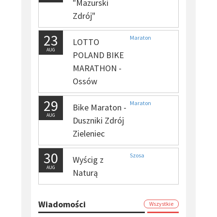
"Mazurski
Zdrój"
23
Maraton
LOTTO
AUG
POLAND BIKE
MARATHON -
Ossów
29
Maraton
Bike Maraton -
AUG
Duszniki Zdrój
Zieleniec
30
Szosa
Wyścig z
AUG
Naturą
Wiadomości
Wszystkie