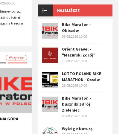
2026-08-05
NAJBLIŻSZE
inney po raz
eży do ścisłej
ując na trzecim
Bike Maraton -
.
Obiszów
08.08.2026 10:00
Orient Gravel -
"Mazurski Zdrój"
Wszystkie
15.08.2026 10:00
LOTTO POLAND BIKE
MARATHON - Ossów
23.08.2026 10:00
Bike Maraton -
Duszniki Zdrój
Zieleniec
29.08.2026 10:00
ENIA GÓRA
Wyścig z Naturą