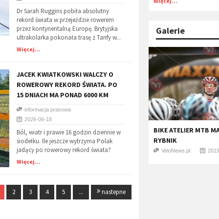
Więcej...
Dr Sarah Ruggins pobiła absolutny
rekord świata w przejeździe rowerem
przez kontynentalną Europę. Brytyjska
Galerie
ultrakolarka pokonała trasę z Tarify w...
Więcej...
JACEK KWIATKOWSKI WALCZY O
ROWEROWY REKORD ŚWIATA. PO
15 DNIACH MA PONAD 6000 KM
informacja prasowa
2026-06-18
BIKE ATELIER MTB M
Ból, wiatr i prawie 16 godzin dziennie w
RYBNIK
siodełku. Ile jeszcze wytrzyma Polak
jadący po rowerowy rekord świata?
VeloNews.pl
2019
Więcej...
2
3
4
5
...
nastepne