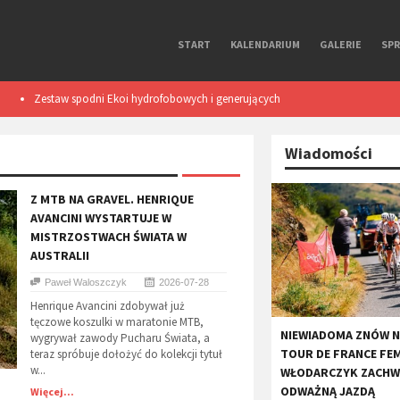
START
KALENDARIUM
GALERIE
SP
Zestaw spodni Ekoi hydrofobowych i generujących
Smart light TL50
ciepło podczas ruchu. Test
Wiadomości
Z MTB NA GRAVEL. HENRIQUE
AVANCINI WYSTARTUJE W
MISTRZOSTWACH ŚWIATA W
AUSTRALII
Paweł Waloszczyk
2026-07-28
Henrique Avancini zdobywał już
tęczowe koszulki w maratonie MTB,
​NIEWIADOMA ZNÓW 
wygrywał zawody Pucharu Świata, a
TOUR DE FRANCE FE
teraz spróbuje dołożyć do kolekcji tytuł
w...
WŁODARCZYK ZACHW
ODWAŻNĄ JAZDĄ
Więcej...