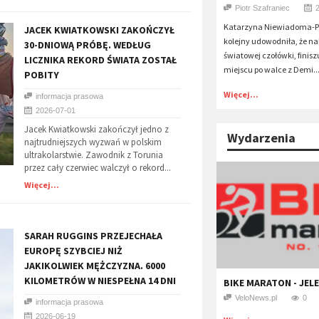
Piotr Szafraniec
Katarzyna Niewiadoma-Ph
​JACEK KWIATKOWSKI ZAKOŃCZYŁ
kolejny udowodniła, że nal
30-DNIOWĄ PRÓBĘ. WEDŁUG
światowej czołówki, finisz
LICZNIKA REKORD ŚWIATA ZOSTAŁ
miejscu po walce z Demi..
POBITY
Więcej...
informacja prasowa
2026-07-01
Jacek Kwiatkowski zakończył jedno z
Wydarzenia
najtrudniejszych wyzwań w polskim
ultrakolarstwie. Zawodnik z Torunia
przez cały czerwiec walczył o rekord...
Więcej...
​SARAH RUGGINS PRZEJECHAŁA
EUROPĘ SZYBCIEJ NIŻ
JAKIKOLWIEK MĘŻCZYZNA. 6000
KILOMETRÓW W NIESPEŁNA 14 DNI
BIKE MARATON - JEL
VeloNews.pl
0
informacja prasowa
2026-06-19