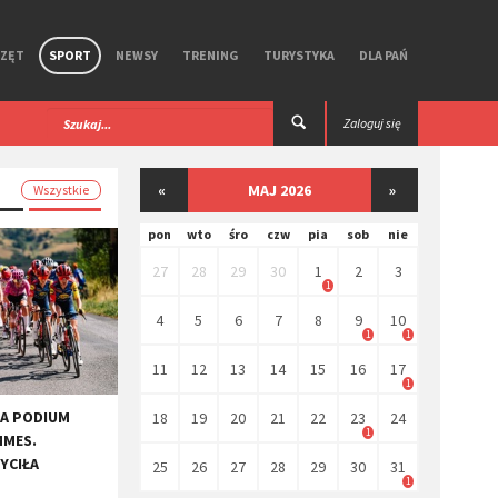
RZĘT
SPORT
NEWSY
TRENING
TURYSTYKA
DLA PAŃ
 iGPSPORT. Test
Premierowy, symbiotyczny zestaw R Aero
Zaloguj się
Ekoi.
«
MAJ 2026
»
Wszystkie
pon
wto
śro
czw
pia
sob
nie
27
28
29
30
1
2
3
1
4
5
6
7
8
9
10
1
1
11
12
13
14
15
16
17
1
NA PODIUM
18
19
20
21
22
23
24
1
MMES.
YCIŁA
25
26
27
28
29
30
31
1